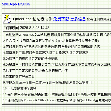
ShuDepb English
QuickHand 粘贴板助手
免费下载
更多信息
您有任何意见或
当前时间 2026-8-8 23:14:48
1.自动监听WINDOWS文本粘贴板,可以复制不限个数的粘贴板数据,并可长期
2.片言只字,找回您几年前复制下的文字(此功能需选择保存历史记录).
3.可以复制保存任意格式的粘贴板数据,可自动查找相关图标辅助记忆.
4.屏幕复制工具,可以全屏幕复制,指定对象复制,指定区域复制.
5.为您常用的程序指定方便的快捷菜单.
6.为局域网上的目录指定快捷菜单,可以为您保存密码,不需每次额外输入密码.
7.几乎完全自定义的菜单,更符合您的操作习惯.
8.自带的锁定屏幕工具.
9.虚拟双桌面,一个用于工作,一个用于娱乐,特别适合办公室使用.
10.可以复制文件全路径.
11.完全绿色,不需安装,勿需卸载.不附带或捆绑任何其它功能,可以随时直接删
12.使用通用的MicroSoft Office Access 数据库引擎,删除QuickHand